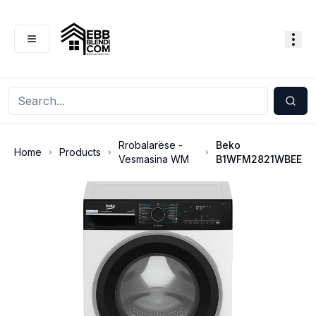
Rrobalarëse -
Beko
Home
Products
Vesmasina WM
B1WFM2821WBEE