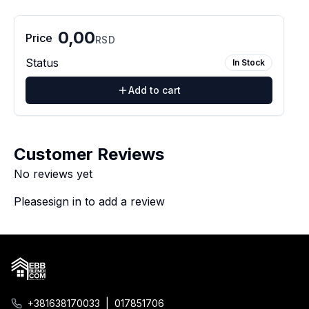
0,00
Price
RSD
Status
In Stock
Add to cart
Customer Reviews
No reviews yet
Please
sign in
to add a review
+381638170033
|
017851706