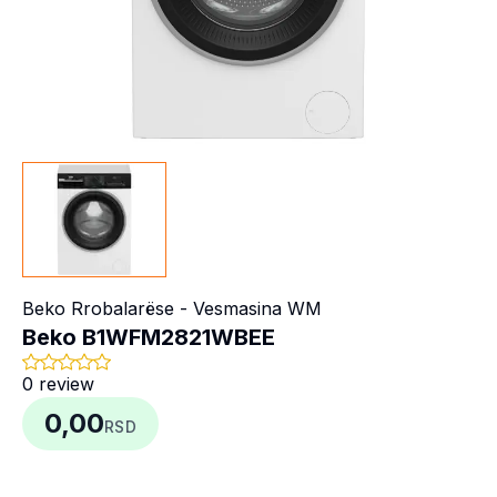
Beko
Rrobalarëse - Vesmasina WM
Beko B1WFM2821WBEE
0
review
0,00
RSD