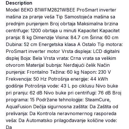
Description
Model BEKO B1WFM2821WBEE ProSmart inverter
mašina za pranje veša Tip Samostojeća mašina sa
prednjim punjenjem Broj obrtaja Maksimalna brzina
centrifuge: 1200 obrtaja u minuti Kapacitet Kapacitet
pranja: 8 kg Dimenzije Visina: 84.7 cm Širina: 60 cm
Dubina: 52 cm Energetska klasa A Ostalo Tip motora:
ProSmart inverter motor Vrsta displeja: LCD digitalni
displej Boja: Bela Vrsta vrata: Crna vrata sa velikim
otvorom Materijal bubnja: Nerđajući čelik Način
punjenja: Frontalno Težina: 60 kg Napon: 230 V
Frekvencija: 50 Hz Potrošnja energije: 44 kWh
godišnje Potrošnja vode: 43 L po ciklusu Nivo buke
pri pranju: 62 dB Nivo buke pri centrifugi: 76 dB Broj
programa: 15 Podržane tehnologije: SteamCure,
AquaFusion Dečija sigurnosna zaštita: Da Zaštita od
prelivanja: Da Kontrola neravnomernog rasporeda
veša: Da Automatsko prilagođavanje količine vode:
Da