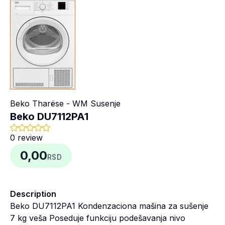
Beko
Tharëse - WM Susenje
Beko DU7112PA1
0
review
0,00
RSD
Description
Beko DU7112PA1 Kondenzaciona mašina za sušenje
7 kg veša Poseduje funkciju podešavanja nivo