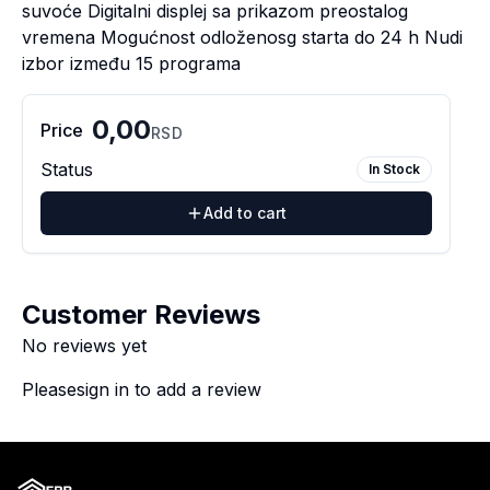
suvoće Digitalni displej sa prikazom preostalog
vremena Mogućnost odloženosg starta do 24 h Nudi
izbor između 15 programa
0,00
Price
RSD
Status
In Stock
Add to cart
Customer Reviews
No reviews yet
Please
sign in
to add a review